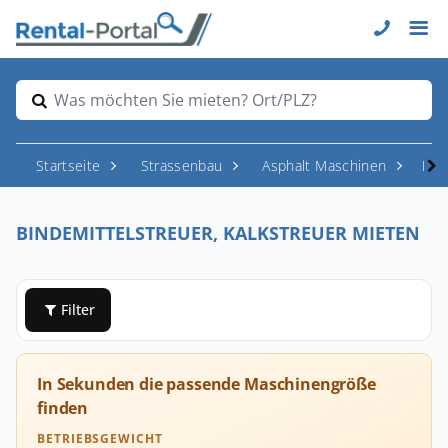
Was möchten Sie mieten? Ort/PLZ?
Startseite
Strassenbau
Asphalt Maschinen
Bin
BINDEMITTELSTREUER, KALKSTREUER MIETEN
Filter
In Sekunden die passende Maschinengröße
finden
BETRIEBSGEWICHT