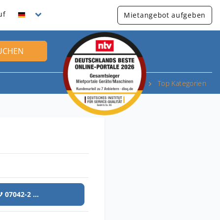
uf
Mietangebot aufgeben
UCHEN
Top Kategorien
07042-2 ...