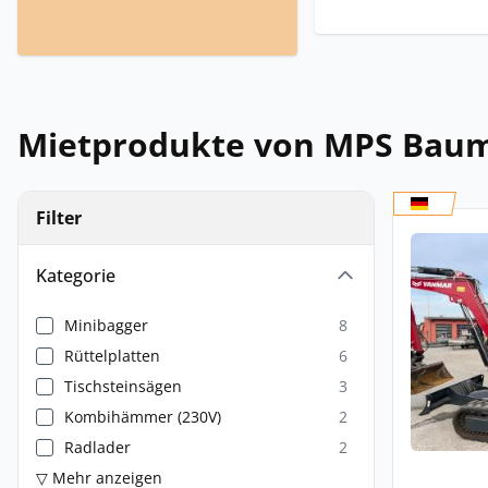
Mietprodukte von MPS Baum
Filter
Kategorie
Minibagger
8
Rüttelplatten
6
Tischsteinsägen
3
Kombihämmer (230V)
2
Radlader
2
▽ Mehr anzeigen