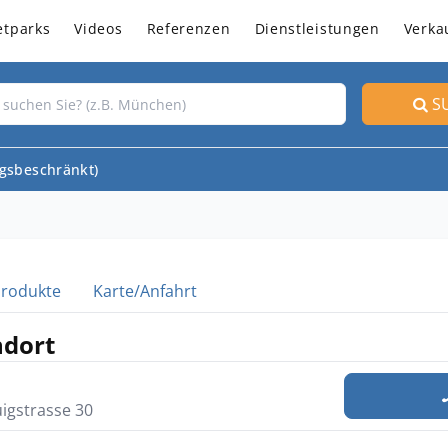
etparks
Videos
Referenzen
Dienstleistungen
Verka
S
gsbeschränkt)
Produkte
Karte/Anfahrt
ndort
uigstrasse 30