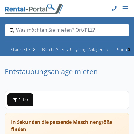
Was möchten Sie mieten? Ort/PLZ?
Startseite
Brech-/Sieb-/Recycling-Anlagen
Produkti
Entstaubungsanlage mieten
Filter
In Sekunden die passende Maschinengröße
finden