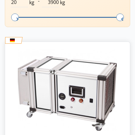
-
kg
kg