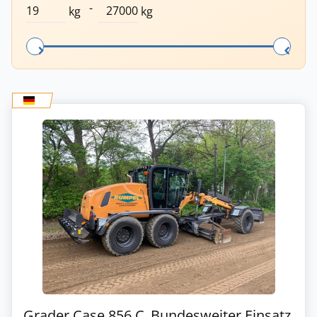
-
kg
kg
Grader Case 856 C_Bundesweiter Einsatz