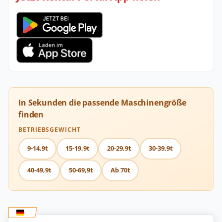
In Sekunden die passende Maschinengröße
finden
BETRIEBSGEWICHT
9-14,9t
15-19,9t
20-29,9t
30-39,9t
40-49,9t
50-69,9t
Ab 70t