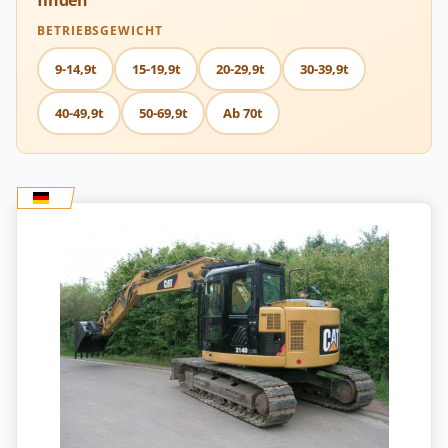
finden
BETRIEBSGEWICHT
9-14,9t
15-19,9t
20-29,9t
30-39,9t
40-49,9t
50-69,9t
Ab 70t