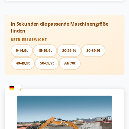
In Sekunden die passende Maschinengröße
finden
BETRIEBSGEWICHT
9-14,9t
15-19,9t
20-29,9t
30-39,9t
40-49,9t
50-69,9t
Ab 70t