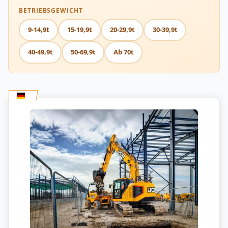
BETRIEBSGEWICHT
9-14,9t
15-19,9t
20-29,9t
30-39,9t
40-49,9t
50-69,9t
Ab 70t