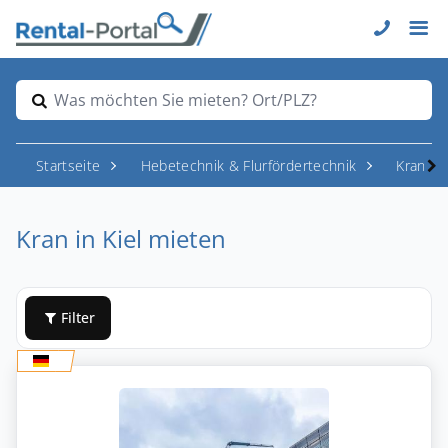
Was möchten Sie mieten? Ort/PLZ?
Startseite
Hebetechnik & Flurfördertechnik
Krane
Kran in Kiel mieten
Filter