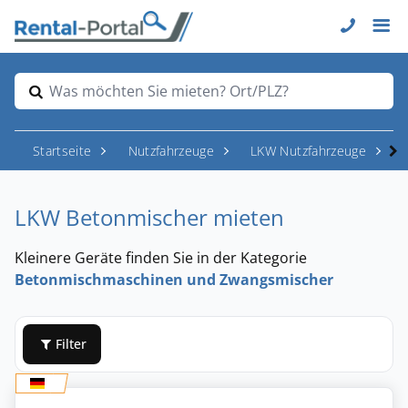
Was möchten Sie mieten? Ort/PLZ?
Startseite
Nutzfahrzeuge
LKW Nutzfahrzeuge
L
LKW Betonmischer mieten
Kleinere Geräte finden Sie in der Kategorie
Betonmischmaschinen und Zwangsmischer
Filter