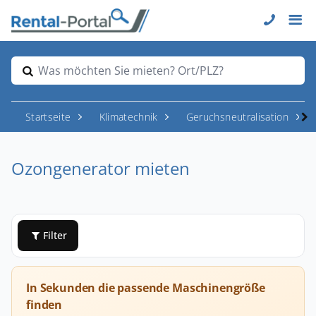
Was möchten Sie mieten? Ort/PLZ?
Startseite
Klimatechnik
Geruchsneutralisation
Ozongenerator mieten
Filter
In Sekunden die passende Maschinengröße
finden