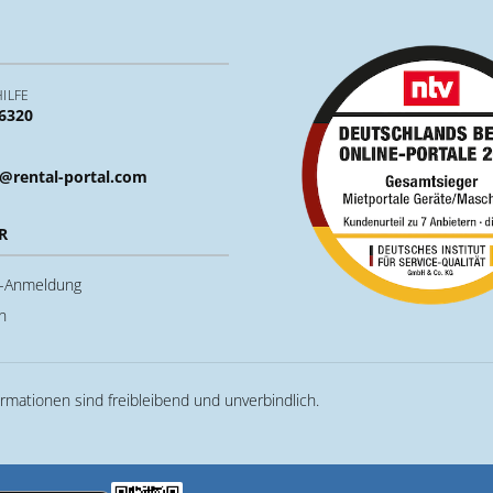
ILFE
 6320
@rental-portal.com
R
u-Anmeldung
n
ormationen sind freibleibend und unverbindlich.