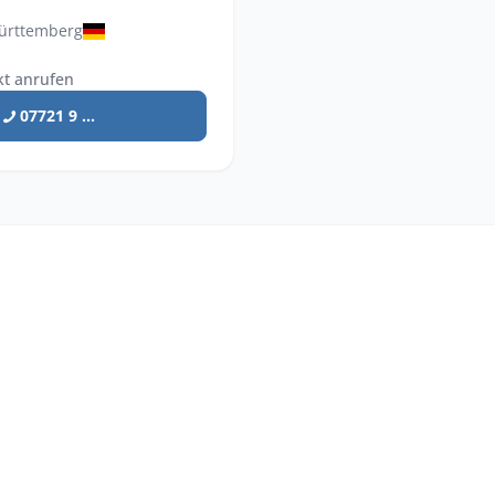
ürttemberg
kt anrufen
07721 9 ...