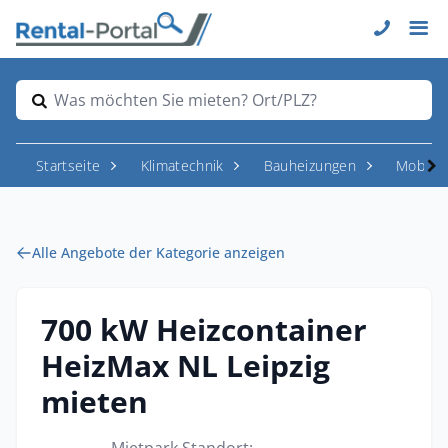
Was möchten Sie mieten? Ort/PLZ?
Startseite
Klimatechnik
Bauheizungen
Mobile 
Alle Angebote der Kategorie anzeigen
700 kW Heizcontainer
HeizMax NL Leipzig
mieten