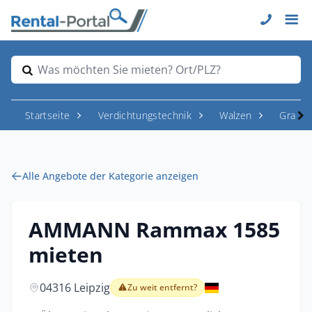
Was möchten Sie mieten? Ort/PLZ?
Startseite
Verdichtungstechnik
Walzen
Graben
Alle Angebote der Kategorie anzeigen
AMMANN Rammax 1585
mieten
04316 Leipzig
Zu weit entfernt?