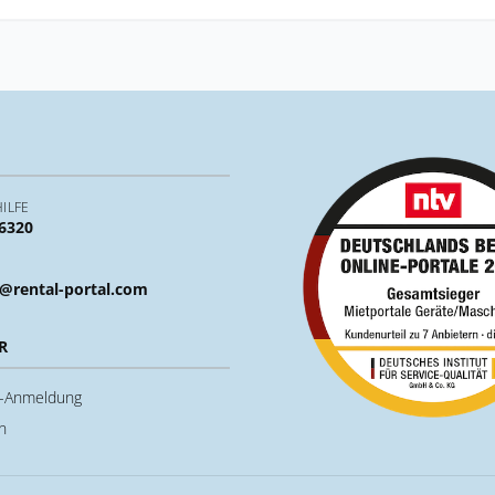
ILFE
 6320
@rental-portal.com
R
u-Anmeldung
n