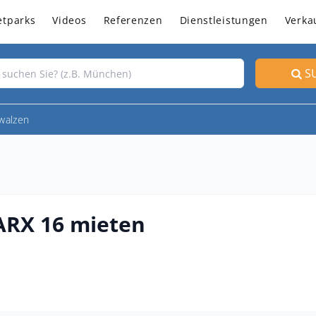
etparks
Videos
Referenzen
Dienstleistungen
Verka
S
walzen
ARX 16 mieten