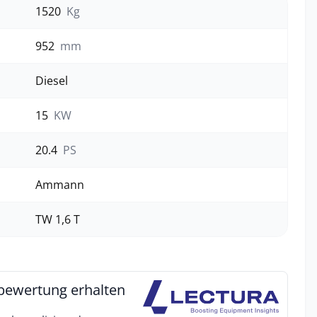
1520
Kg
952
mm
Diesel
15
KW
20.4
PS
Ammann
TW 1,6 T
bewertung erhalten