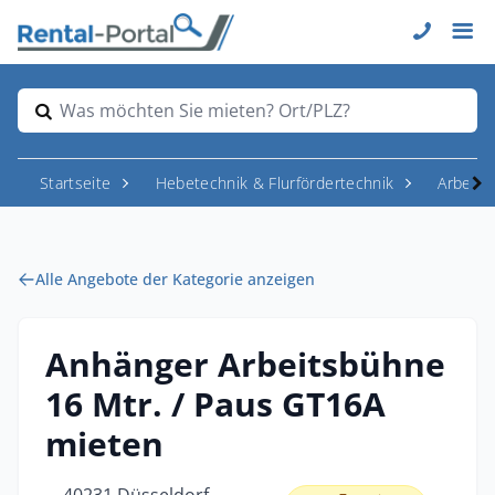
Was möchten Sie mieten? Ort/PLZ?
Startseite
Hebetechnik & Flurfördertechnik
Arbeit
Alle Angebote der Kategorie anzeigen
Anhänger Arbeitsbühne
16 Mtr. / Paus GT16A
mieten