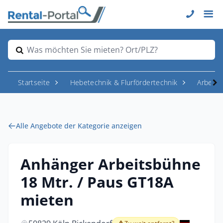
Was möchten Sie mieten? Ort/PLZ?
Startseite
Hebetechnik & Flurfördertechnik
Arbeit
Alle Angebote der Kategorie anzeigen
Anhänger Arbeitsbühne
18 Mtr. / Paus GT18A
mieten