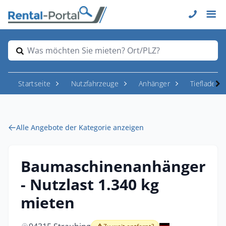
Was möchten Sie mieten? Ort/PLZ?
Startseite
Nutzfahrzeuge
Anhänger
Tieflader 
Alle Angebote der Kategorie anzeigen
Baumaschinenanhänger
- Nutzlast 1.340 kg
mieten