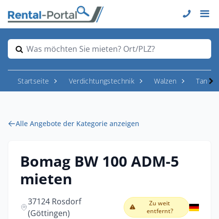
Was möchten Sie mieten? Ort/PLZ?
Startseite
Verdichtungstechnik
Walzen
Tande
Alle Angebote der Kategorie anzeigen
Bomag BW 100 ADM-5
mieten
37124 Rosdorf
Zu weit
entfernt?
(Göttingen)