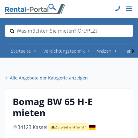
Was möchten Sie mieten? Ort/PLZ?
Startseite
Verdichtungstechnik
Walzen
Handge
Alle Angebote der Kategorie anzeigen
Bomag BW 65 H-E
mieten
34123 Kassel
Zu weit entfernt?