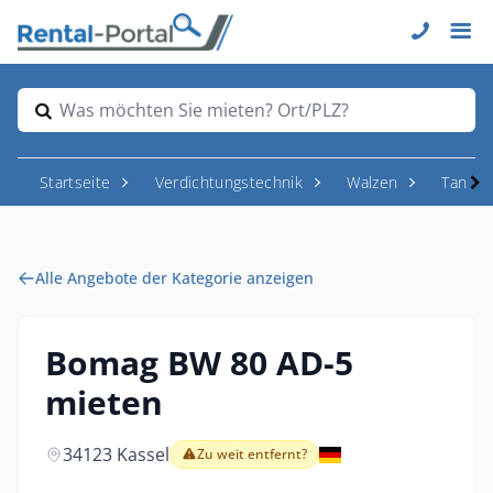
Was möchten Sie mieten? Ort/PLZ?
Startseite
Verdichtungstechnik
Walzen
Tande
Alle Angebote der Kategorie anzeigen
Bomag BW 80 AD-5
mieten
34123 Kassel
Zu weit entfernt?