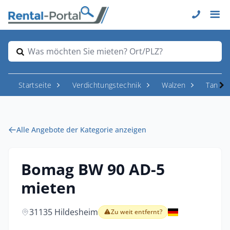
Was möchten Sie mieten? Ort/PLZ?
Startseite
Verdichtungstechnik
Walzen
Tande
Alle Angebote der Kategorie anzeigen
Bomag BW 90 AD-5
mieten
31135 Hildesheim
Zu weit entfernt?