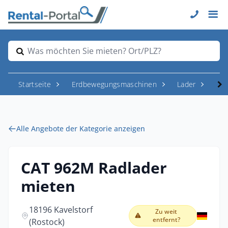
Was möchten Sie mieten? Ort/PLZ?
Startseite
Erdbewegungsmaschinen
Lader
Rad
Alle Angebote der Kategorie anzeigen
CAT 962M Radlader
mieten
18196 Kavelstorf
Zu weit
entfernt?
(Rostock)