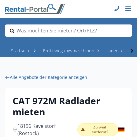
Was möchten Sie mieten? Ort/PLZ?
Startseite
Erdbewegungsmaschinen
Lader
Rad
Alle Angebote der Kategorie anzeigen
CAT 972M Radlader
mieten
18196 Kavelstorf
Zu weit
entfernt?
(Rostock)