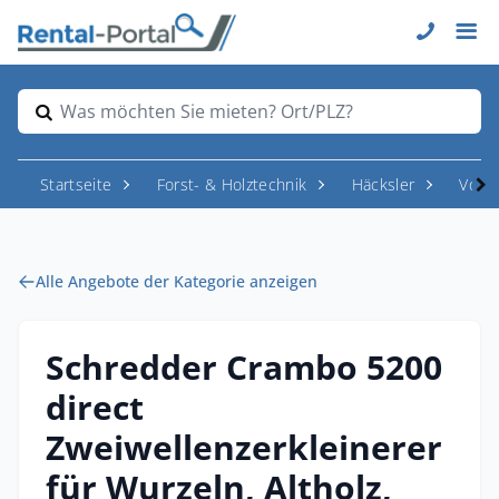
Was möchten Sie mieten? Ort/PLZ?
Startseite
Forst- & Holztechnik
Häcksler
Vor- 
Alle Angebote der Kategorie anzeigen
Schredder Crambo 5200
direct
Zweiwellenzerkleinerer
für Wurzeln, Altholz,