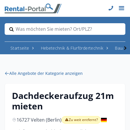
Was möchten Sie mieten? Ort/PLZ?
Startseite
Hebetechnik & Flurfördertechnik
Bauauf
Alle Angebote der Kategorie anzeigen
Dachdeckeraufzug 21m
mieten
16727 Velten (Berlin)
Zu weit entfernt?