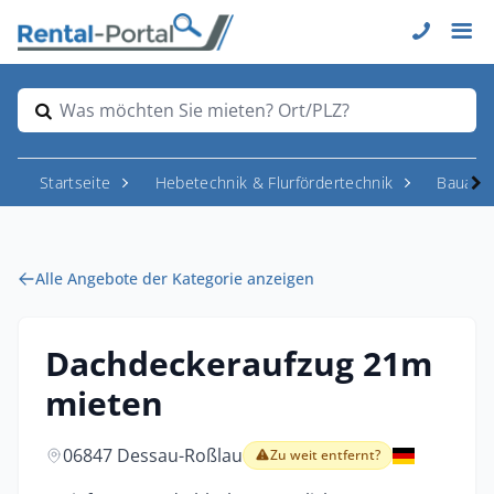
Was möchten Sie mieten? Ort/PLZ?
Startseite
Hebetechnik & Flurfördertechnik
Bauauf
Alle Angebote der Kategorie anzeigen
Dachdeckeraufzug 21m
mieten
06847 Dessau-Roßlau
Zu weit entfernt?