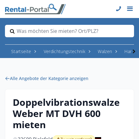
Was möchten Sie mieten? Ort/PLZ?
Startseite
Verdichtungstechnik
Walzen
Handge
Alle Angebote der Kategorie anzeigen
Doppelvibrationswalze
Weber MT DVH 600
mieten