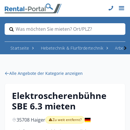
Was möchten Sie mieten? Ort/PLZ?
Startseite
Hebetechnik & Flurfördertechnik
Arbeit
Alle Angebote der Kategorie anzeigen
Elektroscherenbühne
SBE 6.3 mieten
35708 Haiger
Zu weit entfernt?