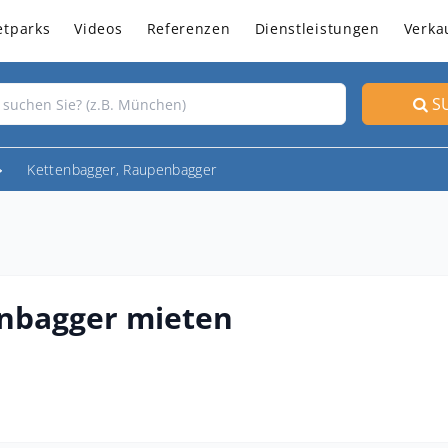
etparks
Videos
Referenzen
Dienstleistungen
Verka
S
Kettenbagger, Raupenbagger
enbagger mieten