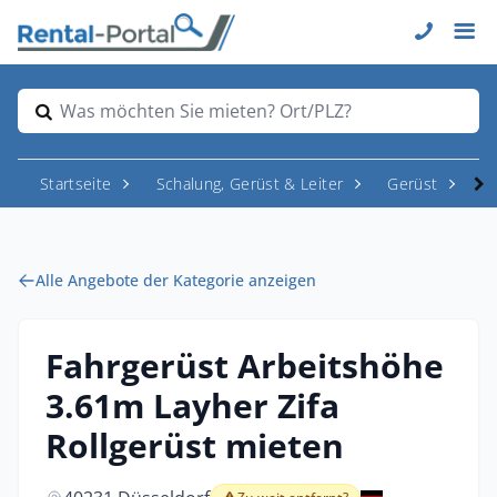
Was möchten Sie mieten? Ort/PLZ?
Startseite
Schalung, Gerüst & Leiter
Gerüst
Ro
Alle Angebote der Kategorie anzeigen
Fahrgerüst Arbeitshöhe
3.61m Layher Zifa
Rollgerüst mieten