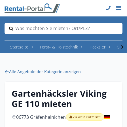
Was möchten Sie mieten? Ort/PLZ?
Startseite
Forst- & Holztechnik
Häcksler
Garte
Alle Angebote der Kategorie anzeigen
Gartenhäcksler Viking
GE 110 mieten
06773 Gräfenhainichen
Zu weit entfernt?