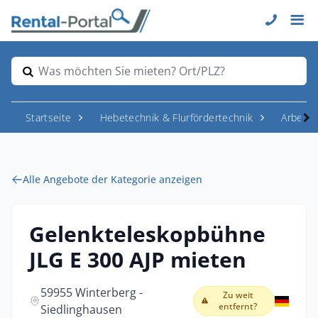
Was möchten Sie mieten? Ort/PLZ?
Startseite
Hebetechnik & Flurfördertechnik
Arbeit
Alle Angebote der Kategorie anzeigen
Gelenkteleskopbühne
JLG E 300 AJP mieten
59955 Winterberg -
Zu weit
entfernt?
Siedlinghausen