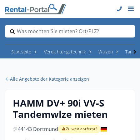
Was möchten Sie mieten? Ort/PLZ?
Startseite
Verdichtungstechnik
Walzen
Tande
Alle Angebote der Kategorie anzeigen
HAMM DV+ 90i VV-S
Tandemwlze mieten
44143 Dortmund
Zu weit entfernt?