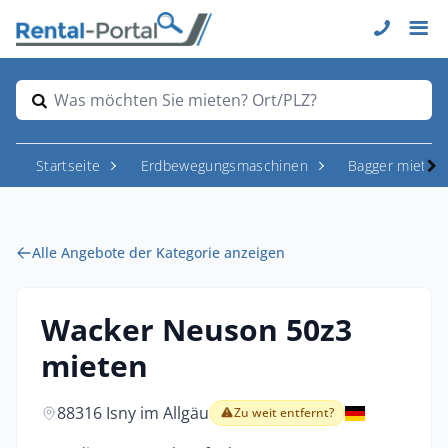
Was möchten Sie mieten? Ort/PLZ?
Startseite
Erdbewegungsmaschinen
Bagger mieten
Alle Angebote der Kategorie anzeigen
Wacker Neuson 50z3
mieten
88316 Isny im Allgäu
Zu weit entfernt?