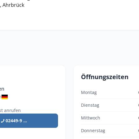
h, Ahrbrück
Öffnungszeiten
en
Montag
n
Dienstag
kt anrufen
Mittwoch
02449-9 ...
Donnerstag