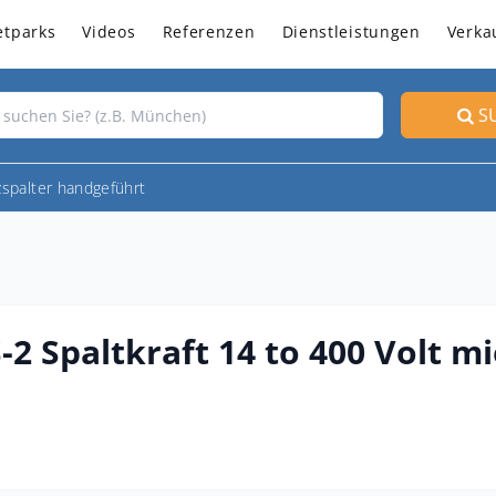
etparks
Videos
Referenzen
Dienstleistungen
Verka
S
zspalter handgeführt
-2 Spaltkraft 14 to 400 Volt m