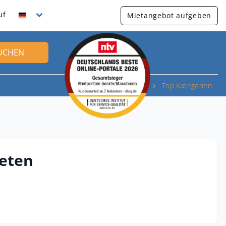
uf
Mietangebot aufgeben
UCHEN
Top Kategorien
ieten