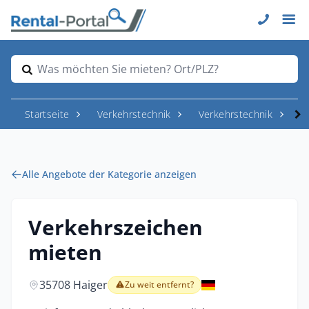
Was möchten Sie mieten? Ort/PLZ?
Startseite
Verkehrstechnik
Verkehrstechnik
S
Alle Angebote der Kategorie anzeigen
Verkehrszeichen
mieten
35708 Haiger
Zu weit entfernt?