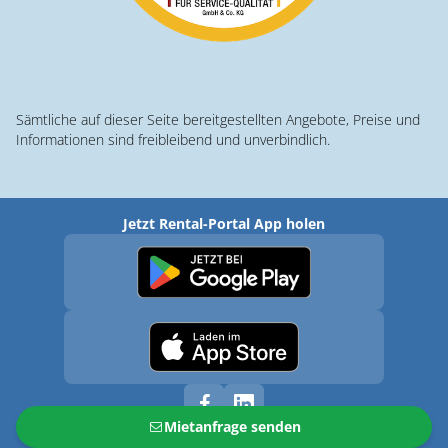
Sämtliche auf dieser Seite bereitgestellten Angebote, Preise und
Informationen sind freibleibend und unverbindlich.
Jetzt Rental-Portal App holen
Mietanfrage senden
© 2026 · Rental-Portal.com