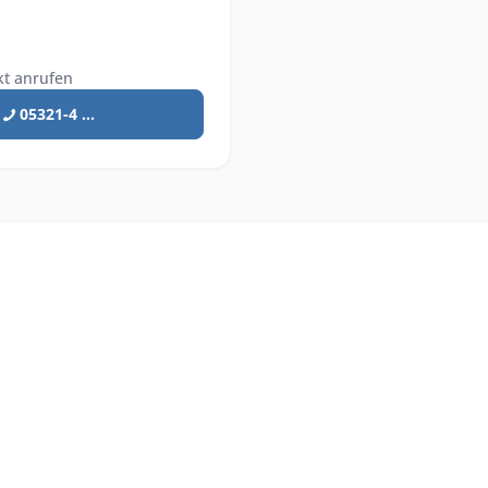
kt anrufen
05321-4 ...