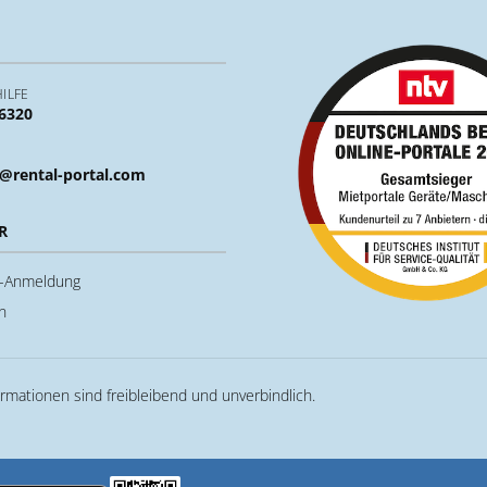
ILFE
 6320
@rental-portal.com
R
u-Anmeldung
n
ormationen sind freibleibend und unverbindlich.