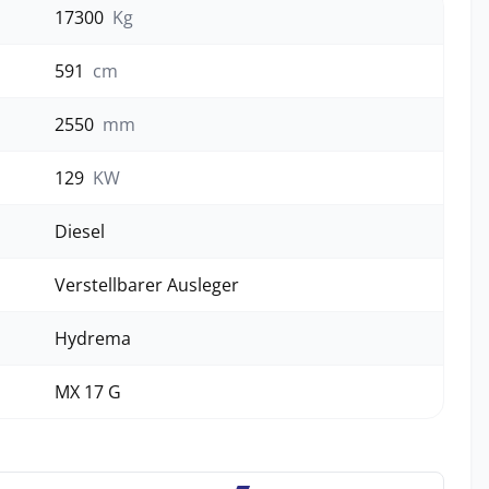
17300
Kg
591
cm
2550
mm
129
KW
Diesel
Verstellbarer Ausleger
Hydrema
MX 17 G