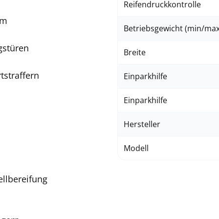
Reifendruckkontrolle
em
Betriebsgewicht (min/max
gstüren
Breite
tstraffern
Einparkhilfe
Einparkhilfe
Hersteller
Modell
llbereifung