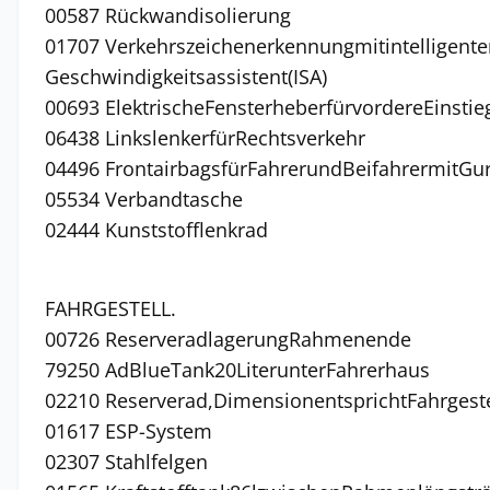
00587 Rückwandisolierung
01707 Verkehrszeichenerkennungmitintelligent
Geschwindigkeitsassistent(ISA)
00693 ElektrischeFensterheberfürvordereEinstie
06438 LinkslenkerfürRechtsverkehr
04496 FrontairbagsfürFahrerundBeifahrermitGur
05534 Verbandtasche
02444 Kunststofflenkrad
FAHRGESTELL.
00726 ReserveradlagerungRahmenende
79250 AdBlueTank20LiterunterFahrerhaus
02210 Reserverad,DimensionentsprichtFahrgeste
01617 ESP-System
02307 Stahlfelgen