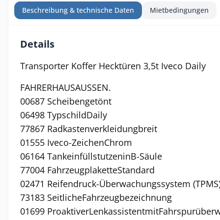
Beschreibung & technische Daten
Mietbedingungen
Details
Transporter Koffer Hecktüren 3,5t Iveco Daily
FAHRERHAUSAUSSEN.
00687 Scheibengetönt
06498 TypschildDaily
77867 Radkastenverkleidungbreit
01555 Iveco-ZeichenChrom
06164 TankeinfüllstutzeninB-Säule
77004 FahrzeugplaketteStandard
02471 Reifendruck-Überwachungssystem (TPMS
73183 SeitlicheFahrzeugbezeichnung
01699 ProaktiverLenkassistentmitFahrspurüber