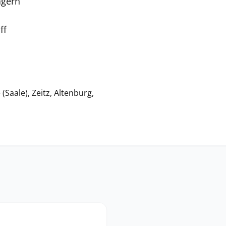
ägern
ff
(Saale), Zeitz, Altenburg,