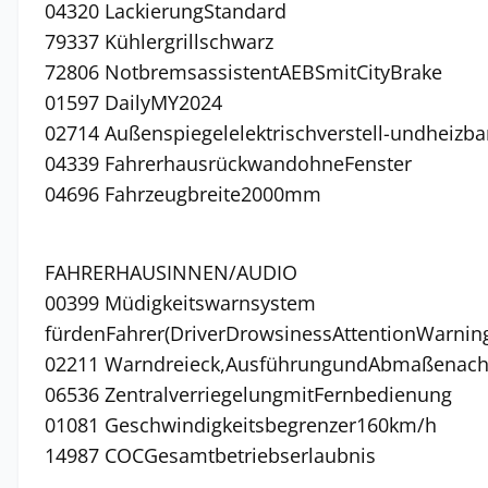
04320 LackierungStandard
79337 Kühlergrillschwarz
72806 NotbremsassistentAEBSmitCityBrake
01597 DailyMY2024
02714 Außenspiegelelektrischverstell-undheizba
04339 FahrerhausrückwandohneFenster
04696 Fahrzeugbreite2000mm
FAHRERHAUSINNEN/AUDIO
00399 Müdigkeitswarnsystem
fürdenFahrer(DriverDrowsinessAttentionWarnin
02211 Warndreieck,AusführungundAbmaßenachR
06536 ZentralverriegelungmitFernbedienung
01081 Geschwindigkeitsbegrenzer160km/h
14987 COCGesamtbetriebserlaubnis