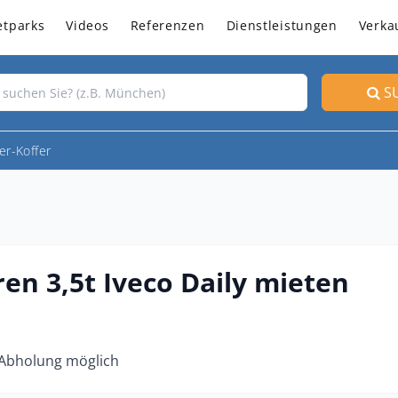
etparks
Videos
Referenzen
Dienstleistungen
Verka
S
er-Koffer
en 3,5t Iveco Daily mieten
 Abholung möglich