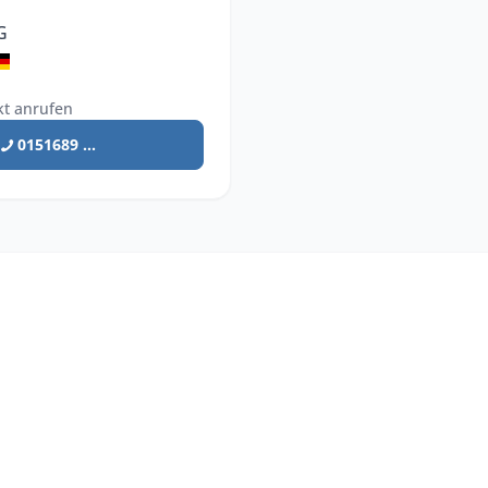
G
kt anrufen
0151689 ...