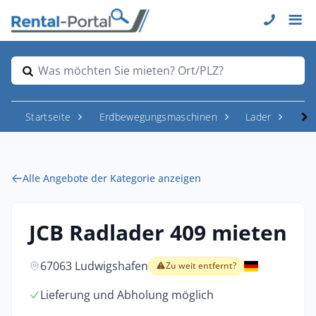
Was möchten Sie mieten? Ort/PLZ?
Startseite
Erdbewegungsmaschinen
Lader
Rad
Alle Angebote der Kategorie anzeigen
JCB Radlader 409 mieten
67063 Ludwigshafen
Zu weit entfernt?
Lieferung und Abholung möglich