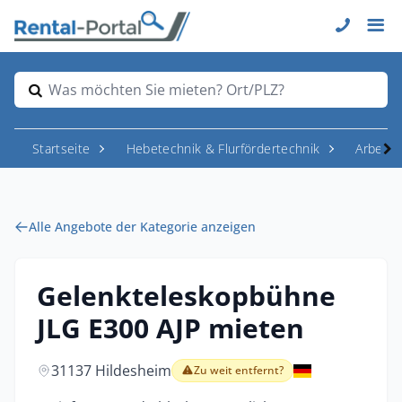
Was möchten Sie mieten? Ort/PLZ?
Startseite
Hebetechnik & Flurfördertechnik
Arbeit
Alle Angebote der Kategorie anzeigen
Gelenkteleskopbühne
JLG E300 AJP mieten
31137 Hildesheim
Zu weit entfernt?