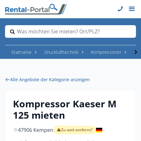
Was möchten Sie mieten? Ort/PLZ?
Startseite
Drucklufttechnik
Kompressoren
Ba
Alle Angebote der Kategorie anzeigen
Kompressor Kaeser M
125 mieten
47906 Kempen
Zu weit entfernt?