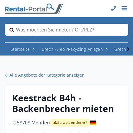
Was möchten Sie mieten? Ort/PLZ?
Startseite
Brech-/Sieb-/Recycling-Anlagen
Brecher
Alle Angebote der Kategorie anzeigen
Keestrack B4h -
Backenbrecher mieten
58708 Menden
Zu weit entfernt?