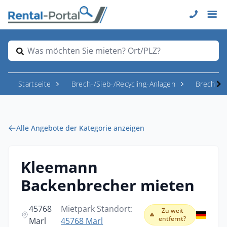
Was möchten Sie mieten? Ort/PLZ?
Startseite
Brech-/Sieb-/Recycling-Anlagen
Brecher
Alle Angebote der Kategorie anzeigen
Kleemann
Backenbrecher mieten
45768
Mietpark Standort:
Zu weit
entfernt?
Marl
45768 Marl