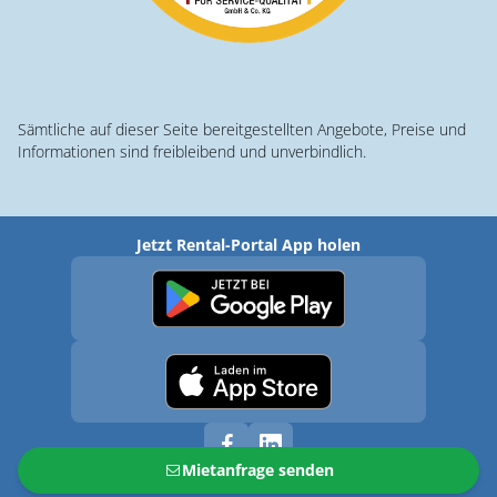
Sämtliche auf dieser Seite bereitgestellten Angebote, Preise und
Informationen sind freibleibend und unverbindlich.
Jetzt Rental-Portal App holen
Mietanfrage senden
© 2026 · Rental-Portal.com