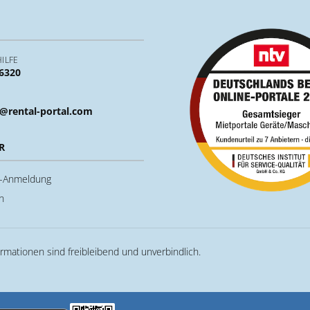
ILFE
 6320
@rental-portal.com
R
u-Anmeldung
n
ormationen sind freibleibend und unverbindlich.