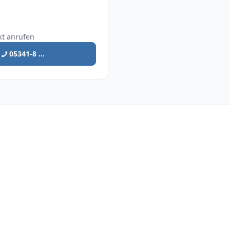
kt anrufen
05341-8 ...