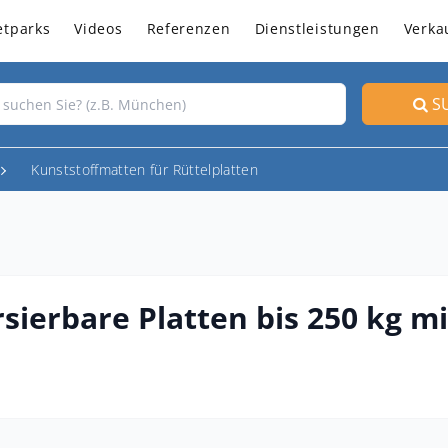
etparks
Videos
Referenzen
Dienstleistungen
Verka
S
Kunststoffmatten für Rüttelplatten
sierbare Platten bis 250 kg m