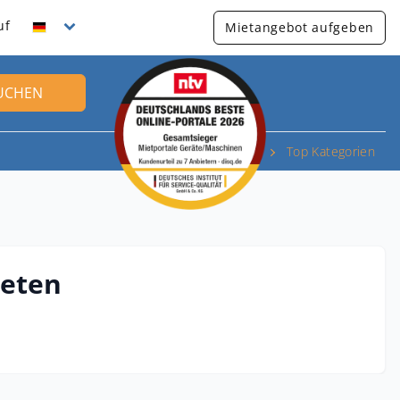
uf
Mietangebot aufgeben
UCHEN
Top Kategorien
ieten