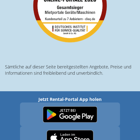
Sämtliche auf dieser Seite bereitgestellten Angebote, Preise und
Informationen sind freibleibend und unverbindlich.
Jetzt Rental-Portal App holen