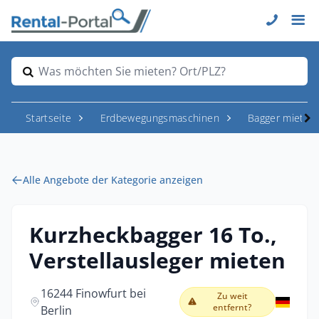
Was möchten Sie mieten? Ort/PLZ?
Startseite
Erdbewegungsmaschinen
Bagger mieten
Alle Angebote der Kategorie anzeigen
Kurzheckbagger 16 To.,
Verstellausleger mieten
16244 Finowfurt bei
Zu weit
entfernt?
Berlin