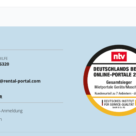
ILFE
 6320
@rental-portal.com
R
u-Anmeldung
n