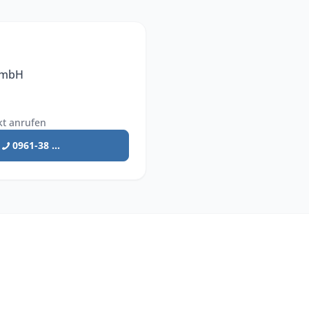
 GmbH
kt anrufen
0961-38 ...