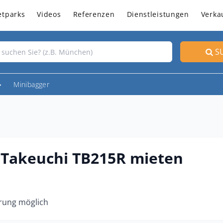
etparks
Videos
Referenzen
Dienstleistungen
Verka
S
Minibagger
/ Takeuchi TB215R mieten
erung möglich