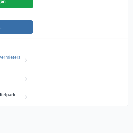
gen
.
Vermieters
Mietpark