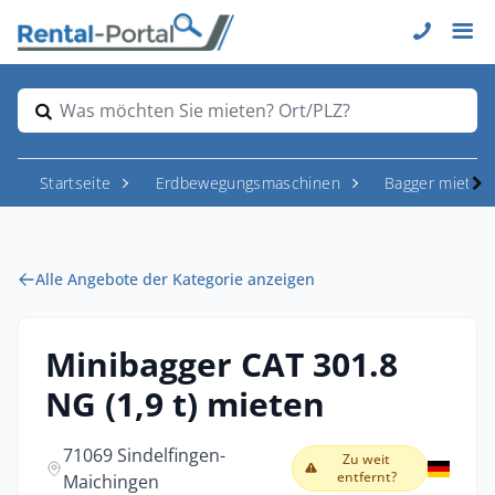
Was möchten Sie mieten? Ort/PLZ?
Startseite
Erdbewegungsmaschinen
Bagger mieten
Alle Angebote der Kategorie anzeigen
Minibagger CAT 301.8
NG (1,9 t) mieten
71069 Sindelfingen-
Zu weit
entfernt?
Maichingen