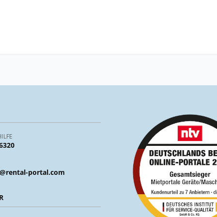
ILFE
 6320
@rental-portal.com
R