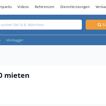
etparks
Videos
Referenzen
Dienstleistungen
Verka
S
Minibagger
0 mieten