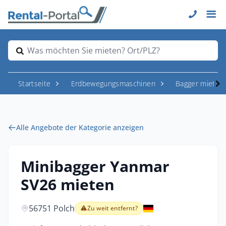
Was möchten Sie mieten? Ort/PLZ?
Startseite
Erdbewegungsmaschinen
Bagger mieten
Alle Angebote der Kategorie anzeigen
Minibagger Yanmar
SV26 mieten
56751 Polch
Zu weit entfernt?