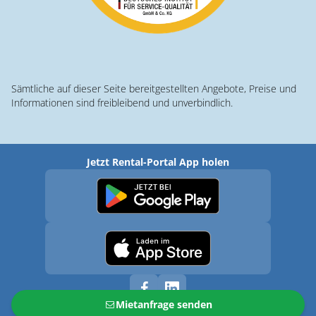
Sämtliche auf dieser Seite bereitgestellten Angebote, Preise und
Informationen sind freibleibend und unverbindlich.
Jetzt Rental-Portal App holen
Mietanfrage senden
© 2026 · Rental-Portal.com